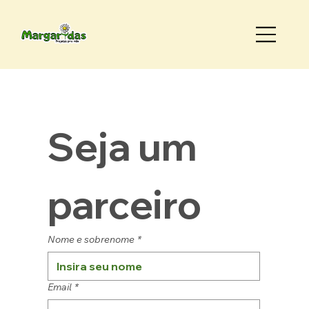
Seja um 
parceiro
Nome e sobrenome
*
Email
*