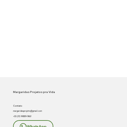
Margaridas Projetos pra Vida
Contato
margaridasprojeto@gmail.com
+55 (31) 99889-7460
WhatsApp