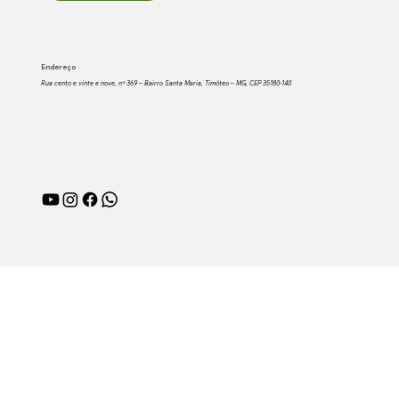
Endereço
Rua cento e vinte e nove, nº 369 – Bairro Santa Maria, Timóteo – MG, CEP 35180-140