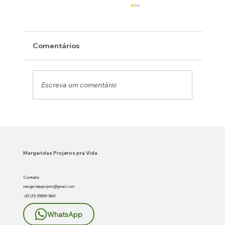
Comentários
Escreva um comentário
Margaridas transforma realidade de
idosos em Timóteo com apoio da Vale
e lança o projeto “Saúde em
Margaridas Projetos pra Vida
Movimento”
Contato
margaridasprojeto@gmail.com
+55 (31) 99889-7460
WhatsApp