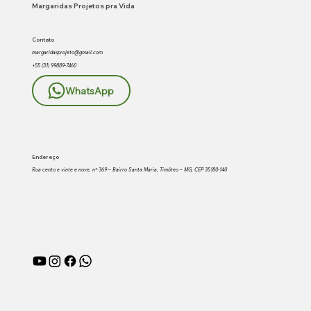
Margaridas Projetos pra Vida
Timóteo.
Contato
margaridasprojeto@gmail.com
+55 (31) 99889-7460
WhatsApp
Endereço
Rua cento e vinte e nove, nº 369 – Bairro Santa Maria, Timóteo – MG, CEP 35180-140