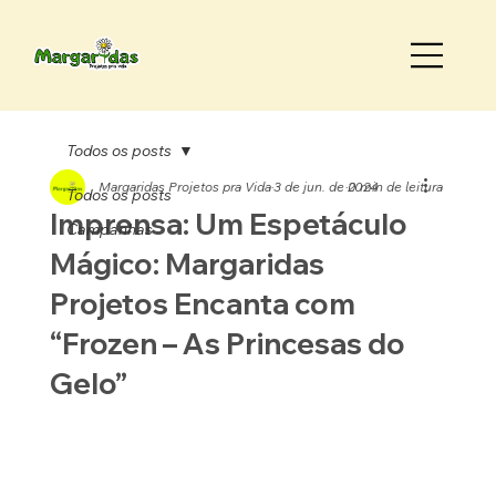
Todos os posts
Margaridas Projetos pra Vida
3 de jun. de 2024
0 min de leitura
Todos os posts
Imprensa: Um Espetáculo
Campanhas
Mágico: Margaridas
Projetos Encanta com
“Frozen – As Princesas do
Gelo”