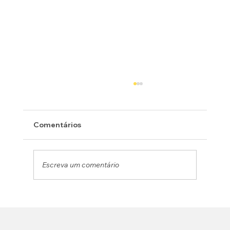
Comentários
Escreva um comentário
Margaridas Projetos pra Vida
conquista reconhecimento de
Utilidade Pública Municipal em