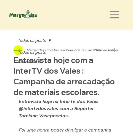
Todos os posts
Margaridas Projetos pra Vida
9 de fev. de 2021
2 min de leitura
Todos os posts
Entrevista hoje com a
Campanhas
InterTV dos Vales :
Campanha de arrecadação
de materiais escolares.
Entrevista hoje na InterTv dos Vales 
@intertvdosvales com a Repórter 
Tarciane Vascpncelos.
Foi uma honra poder divulgar a campanha 