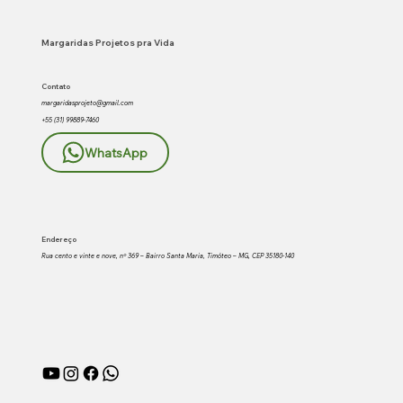
VALES : Projeto Margaridas de
Timóteo | Dia 09 às 8:00hrs da manhã.
Margaridas Projetos pra Vida
Contato
margaridasprojeto@gmail.com
+55 (31) 99889-7460
WhatsApp
Endereço
Rua cento e vinte e nove, nº 369 – Bairro Santa Maria, Timóteo – MG, CEP 35180-140